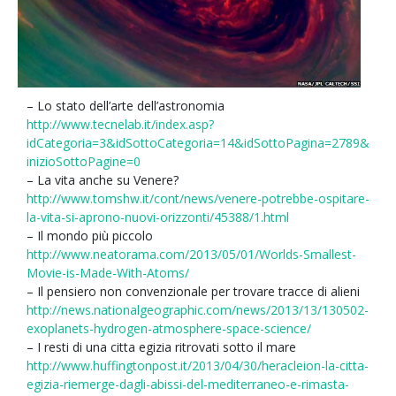
– Lo stato dell’arte dell’astronomia
http://www.tecnelab.it/index.asp?
idCategoria=3&idSottoCategoria=14&idSottoPagina=2789&
inizioSottoPagine=0
– La vita anche su Venere?
http://www.tomshw.it/cont/news/venere-potrebbe-ospitare-
la-vita-si-aprono-nuovi-orizzonti/45388/1.html
– Il mondo più piccolo
http://www.neatorama.com/2013/05/01/Worlds-Smallest-
Movie-is-Made-With-Atoms/
– Il pensiero non convenzionale per trovare tracce di alieni
http://news.nationalgeographic.com/news/2013/13/130502-
exoplanets-hydrogen-atmosphere-space-science/
– I resti di una citta egizia ritrovati sotto il mare
http://www.huffingtonpost.it/2013/04/30/heracleion-la-citta-
egizia-riemerge-dagli-abissi-del-mediterraneo-e-rimasta-