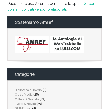
Questo sito usa Akismet per ridurre lo spam.
Scopri
come i tuoi dati vengono elaborati
.
Sosteniamo Amref
Categorie
Biblioteca di bordo
(5)
Cross Media
(25)
Cultura & Società
(33)
Eventi & Novità
(29)
Gli Editoriali
(48)