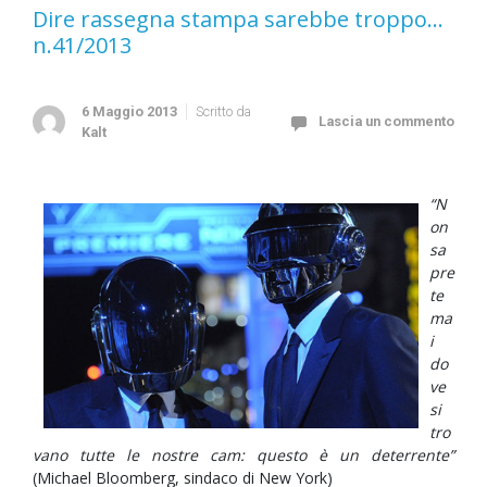
Dire rassegna stampa sarebbe troppo…
n.41/2013
6 Maggio 2013
Scritto da
Lascia un commento
Kalt
“N
on
sa
pre
te
ma
i
do
ve
si
tro
vano tutte le nostre cam: questo è un deterrente”
(Michael Bloomberg, sindaco di New York)