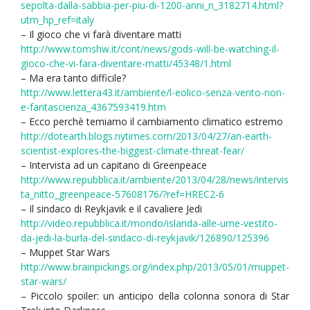
sepolta-dalla-sabbia-per-piu-di-1200-anni_n_3182714.html?
utm_hp_ref=italy
– Il gioco che vi farà diventare matti
http://www.tomshw.it/cont/news/gods-will-be-watching-il-
gioco-che-vi-fara-diventare-matti/45348/1.html
– Ma era tanto difficile?
http://www.lettera43.it/ambiente/l-eolico-senza-vento-non-
e-fantascienza_4367593419.htm
– Ecco perchè temiamo il cambiamento climatico estremo
http://dotearth.blogs.nytimes.com/2013/04/27/an-earth-
scientist-explores-the-biggest-climate-threat-fear/
– Intervista ad un capitano di Greenpeace
http://www.repubblica.it/ambiente/2013/04/28/news/intervis
ta_nitto_greenpeace-57608176/?ref=HREC2-6
– Il sindaco di Reykjavik e il cavaliere Jedi
http://video.repubblica.it/mondo/islanda-alle-urne-vestito-
da-jedi-la-burla-del-sindaco-di-reykjavik/126890/125396
– Muppet Star Wars
http://www.brainpickings.org/index.php/2013/05/01/muppet-
star-wars/
– Piccolo spoiler: un anticipo della colonna sonora di Star