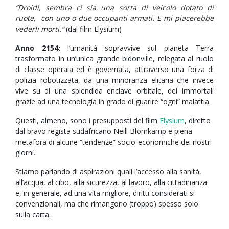
“Droidi, sembra ci sia una sorta di veicolo dotato di
ruote, con uno o due occupanti armati. E mi piacerebbe
vederli morti.”
(dal film Elysium)
Anno 2154:
l’umanità sopravvive sul pianeta Terra
trasformato in un’unica grande bidonville, relegata al ruolo
di classe operaia ed è governata, attraverso una forza di
polizia robotizzata, da una minoranza elitaria che invece
vive su di una splendida enclave orbitale, dei immortali
grazie ad una tecnologia in grado di guarire “ogni” malattia.
Questi, almeno, sono i presupposti del film
Elysium
, diretto
dal bravo regista sudafricano Neill Blomkamp e piena
metafora di alcune “tendenze” socio-economiche dei nostri
giorni.
Stiamo parlando di aspirazioni quali l’accesso alla sanità,
all’acqua, al cibo, alla sicurezza, al lavoro, alla cittadinanza
e, in generale, ad una vita migliore, diritti considerati si
convenzionali, ma che rimangono (troppo) spesso solo
sulla carta.