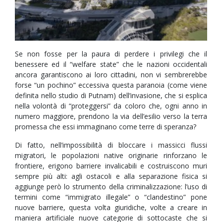
Se non fosse per la paura di perdere i privilegi che il
benessere ed il “welfare state” che le nazioni occidentali
ancora garantiscono ai loro cittadini, non vi sembrerebbe
forse “un pochino” eccessiva questa paranoia (come viene
definita nello studio di Putnam) dell’invasione, che si esplica
nella volontà di “proteggersi” da coloro che, ogni anno in
numero maggiore, prendono la via dell’esilio verso la terra
promessa che essi immaginano come terre di speranza?
Di fatto, nell’impossibilità di bloccare i massicci flussi
migratori, le popolazioni native originarie rinforzano le
frontiere, erigono barriere invalicabili e costruiscono muri
sempre più alti: agli ostacoli e alla separazione fisica si
aggiunge però lo strumento della criminalizzazione: l’uso di
termini come “immigrato illegale” o “clandestino” pone
nuove barriere, questa volta giuridiche, volte a creare in
maniera artificiale nuove categorie di sottocaste che si