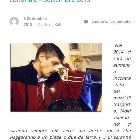
6 Settembre
Lascia un commento
2013
Scritto da
Kalt
“Nel
2014 ci
sarà un
aument
o
incontra
stato
dei
mezzi di
trasport
o. Molti
voleran
no: ci
saranno sempre più aerei ma anche mezzi che
viaggeranno a un piede o due da terra. […] Ci saranno