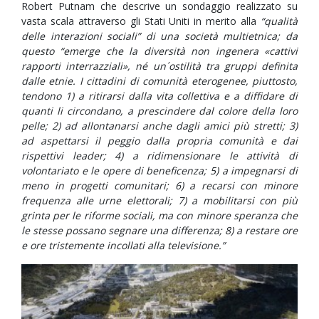
Robert Putnam che descrive un sondaggio realizzato su
vasta scala attraverso gli Stati Uniti in merito alla
“qualità
delle interazioni sociali” di una società multietnica; da
questo “emerge che la diversità non ingenera «cattivi
rapporti interrazziali», né un´ostilità tra gruppi definita
dalle etnie. I cittadini di comunità eterogenee, piuttosto,
tendono 1) a ritirarsi dalla vita collettiva e a diffidare di
quanti li circondano, a prescindere dal colore della loro
pelle; 2) ad allontanarsi anche dagli amici più stretti; 3)
ad aspettarsi il peggio dalla propria comunità e dai
rispettivi leader; 4) a ridimensionare le attività di
volontariato e le opere di beneficenza; 5) a impegnarsi di
meno in progetti comunitari; 6) a recarsi con minore
frequenza alle urne elettorali; 7) a mobilitarsi con più
grinta per le riforme sociali, ma con minore speranza che
le stesse possano segnare una differenza; 8) a restare ore
e ore tristemente incollati alla televisione.”