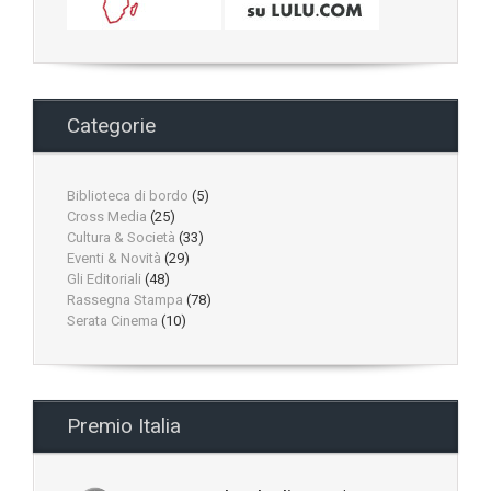
Categorie
Biblioteca di bordo
(5)
Cross Media
(25)
Cultura & Società
(33)
Eventi & Novità
(29)
Gli Editoriali
(48)
Rassegna Stampa
(78)
Serata Cinema
(10)
Premio Italia