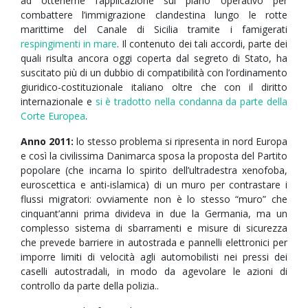
ad ottenerne l’applicazione sul piano operativo per
combattere l’immigrazione clandestina lungo le rotte
marittime del Canale di Sicilia tramite i famigerati
respingimenti in mare
. Il contenuto dei tali accordi, parte dei
quali risulta ancora oggi coperta dal segreto di Stato, ha
suscitato più di un dubbio di compatibilità con l’ordinamento
giuridico-costituzionale italiano oltre che con il diritto
internazionale e
si è tradotto nella condanna da parte della
Corte Europea
.
Anno 2011:
lo stesso problema si ripresenta in nord Europa
e così la civilissima Danimarca sposa la proposta del Partito
popolare (che incarna lo spirito dell’ultradestra xenofoba,
euroscettica e anti-islamica) di un muro per contrastare i
flussi migratori: ovviamente non è lo stesso “muro” che
cinquant’anni prima divideva in due la Germania, ma un
complesso sistema di sbarramenti e misure di sicurezza
che prevede barriere in autostrada e pannelli elettronici per
imporre limiti di velocità agli automobilisti nei pressi dei
caselli autostradali, in modo da agevolare le azioni di
controllo da parte della polizia..