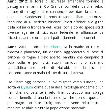
Anno 2012:
le forze di sicurezza americane tornano a
pattugliare in armi il Rio Grande con delle barche veloci
dotate di mitragliatrici e cannoncini per dare la caccia a
narcos e clandestini: l’amministrazione Obama autorizza
l’acquisto di 40 vedette blindate veloci affidate alla guida
della polizia di frontiera del Texas, con a bordo specialisti di
diverse agenzie di sicurezza federale e affiancate da
elicotteri, aerei e droni per il pattugliamento dei confini.
Anno 2013:
si dice che
Kibera
sia la madre di tutte le
bidonville planetarie, un classico agglomerato di case di
cartone, di fogne a cielo aperto, bambini che campano di
sola colla e poi furti, stupri, omicidi, uno scenario
apocalittico alle porte di Nairobi, con la più alta
concentrazione di malati di HIV di tutto il Kenya.
Da Kibera oggi partono i nuovi migranti verso l’Europa, una
sorta di
Elysium
come quella della mitologia moderna di un
film che, nonostante il lieto fine, purtroppo non spiega
come i benefici di una la tecnologia (che non sia quella un
po’ magica di Star Trek) possano venir ridistribuiti in
maniera solidale a tutta la popolazione mondiale.