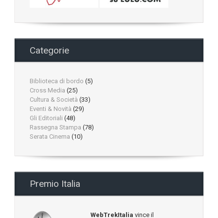
Categorie
Biblioteca di bordo
(5)
Cross Media
(25)
Cultura & Società
(33)
Eventi & Novità
(29)
Gli Editoriali
(48)
Rassegna Stampa
(78)
Serata Cinema
(10)
Premio Italia
WebTrekItalia
vince il