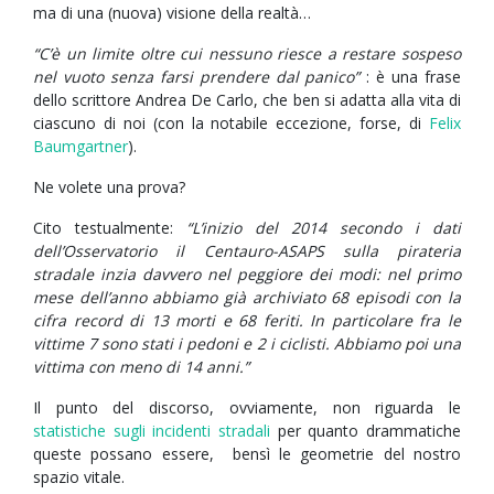
ma di una (nuova) visione della realtà…
“C’è un limite oltre cui nessuno riesce a restare sospeso
nel vuoto senza farsi prendere dal panico”
: è una frase
dello scrittore Andrea De Carlo, che ben si adatta alla vita di
ciascuno di noi (con la notabile eccezione, forse, di
Felix
Baumgartner
).
Ne volete una prova?
Cito testualmente:
“L’inizio del 2014 secondo i dati
dell’Osservatorio il Centauro-ASAPS sulla pirateria
stradale inzia davvero nel peggiore dei modi: nel primo
mese dell’anno abbiamo già archiviato 68 episodi con la
cifra record di 13 morti e 68 feriti. In particolare fra le
vittime 7 sono stati i pedoni e 2 i ciclisti. Abbiamo poi una
vittima con meno di 14 anni.”
Il punto del discorso, ovviamente, non riguarda le
statistiche sugli incidenti stradali
per quanto drammatiche
queste possano essere, bensì le geometrie del nostro
spazio vitale.