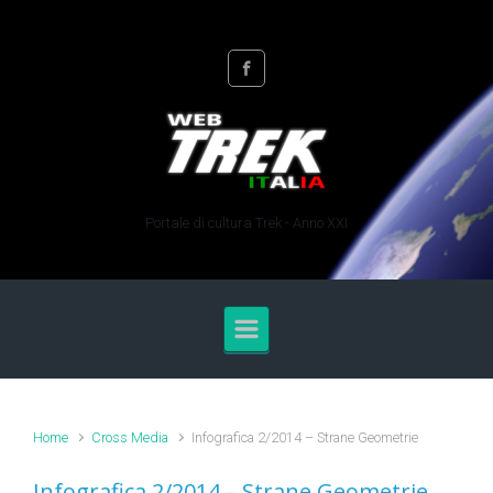
Skip to main content
Portale di cultura Trek - Anno XXI
Home
Cross Media
Infografica 2/2014 – Strane Geometrie
Infografica 2/2014 – Strane Geometrie