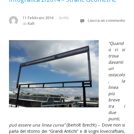
11 Febbraio 2014
Scritto
Lascia un commento
da
Kalt
“Quand
o ci si
trova
davanti
un
ostacolo
, la
linea
più
breve
tra i
due
punti,
può essere una linea curva”
(Bertolt Brecht) – Dove non si
parla del ritorno dei “Grandi Antichi” e di sogni lovecraftiani,