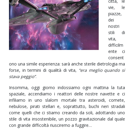
città, le
vie, le
piazze,
dei
nostri
stili di
vita,
difficilm
ente ci
consent
ono una simile esperienza: sarà anche sterile dietrologia ma
forse, in termini di qualità di vita,
“era meglio quando si
stava peggio”
.
Insomma, oggi giorno indossiamo ogni mattina la tuta
spaziale, accendiamo i reattori delle nostre navette e ci
infiliamo in uno slalom mortale tra asteroidi, comete,
nebulose, pirati stellari e, soprattutto, buchi neri stradali
come quelli che ci stiamo creando da soli, adottando uno
stile di vita insostenibile, un pozzo gravitazionale dal quale
con grande difficoltà riusciremo a fuggire…