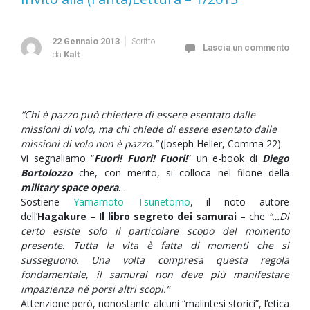
22 Gennaio 2013
Scritto
Lascia un commento
da
Kalt
“Chi è pazzo può chiedere di essere esentato dalle
missioni di volo, ma chi chiede di essere esentato dalle
missioni di volo non è pazzo.”
(Joseph Heller, Comma 22)
Vi segnaliamo “
Fuori! Fuori! Fuori!
” un e-book di
Diego
Bortolozzo
che, con merito, si colloca nel filone della
military space opera
…
Sostiene
Yamamoto Tsunetomo
, il noto autore
dell’
Hagakure
– Il libro segreto dei samurai –
che
“…Di
certo esiste solo il particolare scopo del momento
presente. Tutta la vita è fatta di momenti che si
susseguono. Una volta compresa questa regola
fondamentale, il samurai non deve più manifestare
impazienza né porsi altri scopi.”
Attenzione però, nonostante alcuni “malintesi storici”, l’etica