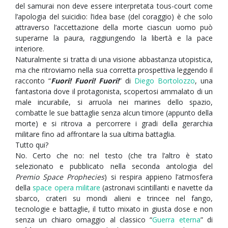
del samurai non deve essere interpretata tous-court come
l’apologia del suicidio: l’idea base (del coraggio) è che solo
attraverso l’accettazione della morte ciascun uomo può
superarne la paura, raggiungendo la libertà e la pace
interiore.
Naturalmente si tratta di una visione abbastanza utopistica,
ma che ritroviamo nella sua corretta prospettiva leggendo il
racconto “
Fuori! Fuori! Fuori!
” di
Diego Bortolozzo
, una
fantastoria dove il protagonista, scopertosi ammalato di un
male incurabile, si arruola nei marines dello spazio,
combatte le sue battaglie senza alcun timore (appunto della
morte) e si ritrova a percorrere i gradi della gerarchia
militare fino ad affrontare la sua ultima battaglia.
Tutto qui?
No. Certo che no: nel testo (che tra l’altro è stato
selezionato e pubblicato nella seconda antologia del
Premio Space Prophecies
) si respira appieno l’atmosfera
della
space opera militare
(astronavi scintillanti e navette da
sbarco, crateri su mondi alieni e trincee nel fango,
tecnologie e battaglie, il tutto mixato in giusta dose e non
senza un chiaro omaggio al classico “
Guerra eterna
” di