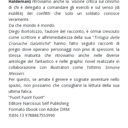
Haldeman)
ritroviamo anche la visione critica sul cinismo
di chi è delegato a comandare gli eserciti e sul senso (di
inutilità) dei conflitti che solo un soldato conosce
veramente.
Da che mondo è mondo.
Diego Bortolozzo, l’autore del racconto, è ormai cresciuto
come scrittore e all’immediatezza della sua “
Trilogia delle
Cronache Galattiche
” hanno fatto seguito racconti di
pregio dove operano personaggi non privi di spessore; la
stessa maturità che ritroviamo anche nelle diverse
antologie del fantastico e nelle graphic novel realizzate in
collaborazione con illustratori come l’ottimo
Simone
Messeri
.
Per questo, se amate il genere e sognate avventure nello
spazio, non possiamo che consigliarvi la lettura della sua
ultima fatica.
“Fuori! Fuori! Fuori!”
Editore Narcissus Self Publishing
Formato Ebook con Adobe DRM
ISBN-13 9788867553990