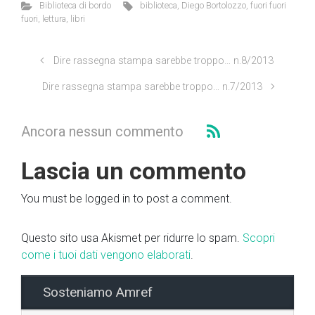
Biblioteca di bordo
biblioteca
,
Diego Bortolozzo
,
fuori fuori
fuori
,
lettura
,
libri
Dire rassegna stampa sarebbe troppo… n.8/2013
Dire rassegna stampa sarebbe troppo… n.7/2013
Ancora nessun commento
Lascia un commento
You must be logged in to post a comment.
Questo sito usa Akismet per ridurre lo spam.
Scopri
come i tuoi dati vengono elaborati
.
Sosteniamo Amref