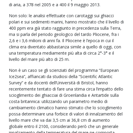
di aria, a 378 nel 2005 e a 400 il 9 maggio 2013.
Non solo: le analisi effettuate con carotaggi sui ghiacci
polari e sui sedimenti marini, hanno mostrato che il livello di
400 ppm era già stato raggiunto in precedenza sulla Terra,
ma si parla del periodo geologico del tardo Pliocene, fra i
2,6 e i 3,6 milioni di anni fa. Il Pliocene è l’epoca in cui il
clima era diventato abbastanza simile a quello di oggi, con
una temperatura mediamente più alta di circa 2°-3° e il
livello del mare più alto di 25 m.
Non è un caso se gli scienziati del programma “European
Ice2sea”, affiancati da studiosi della “Scientific Atlantic
Survey” e da docenti dell’Università di Bristol, hanno
recentemente tentato di fare una stima circa l’impatto dello
scioglimento dei ghiacciai di Groenlandia e Antartide sulla
costa britannica: utilizzando un parametro medio di
cambiamento climatico hanno stimato che lo scioglimento
possa determinare una forbice di valori di innalzamento del
livello mare che va dai 3,5 cm ai 36,8 cm di aumento
globale entro il 2100, considerando però che un generale
innalzamento della temperatura del mare ne comporta