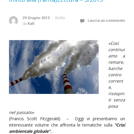
29 Giugno 2013
Scritto
Lascia un commento
da
Kalt
«Così
continui
amo a
remare,
barche
contro
corrent
e,
risospin
ti senza
posa
nel passato»
(Francis Scott Fitzgerald) – Oggi vi presentiamo un
interessante volume che affronta le tematiche sulla
“Crisi
ambientale globale”
…