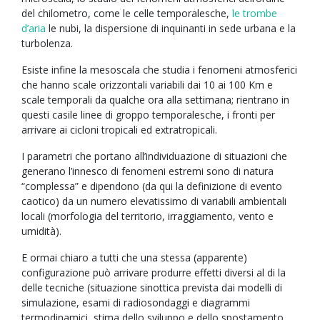
del chilometro, come le celle temporalesche,
le trombe
d’aria
le nubi, la dispersione di inquinanti in sede urbana e la
turbolenza.
Esiste infine la mesoscala che studia i fenomeni atmosferici
che hanno scale orizzontali variabili dai 10 ai 100 Km e
scale temporali da qualche ora alla settimana; rientrano in
questi casile linee di groppo temporalesche, i fronti per
arrivare ai cicloni tropicali ed extratropicali.
I parametri che portano all’individuazione di situazioni che
generano l’innesco di fenomeni estremi sono di natura
“complessa” e dipendono (da qui la definizione di evento
caotico) da un numero elevatissimo di variabili ambientali
locali (morfologia del territorio, irraggiamento, vento e
umidità).
E ormai chiaro a tutti che una stessa (apparente)
configurazione può arrivare produrre effetti diversi al di la
delle tecniche (situazione sinottica prevista dai modelli di
simulazione, esami di radiosondaggi e diagrammi
termodinamici, stima dello sviluppo e dello spostamento