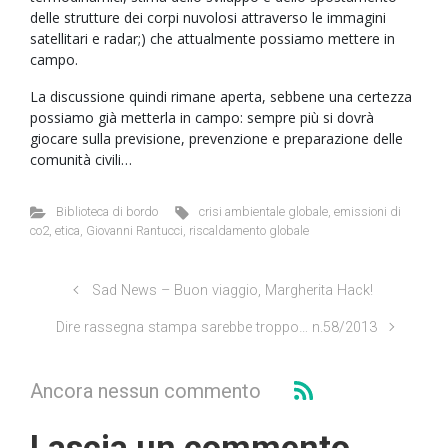
delle strutture dei corpi nuvolosi attraverso le immagini
satellitari e radar;) che attualmente possiamo mettere in
campo.
La discussione quindi rimane aperta, sebbene una certezza
possiamo già metterla in campo: sempre più si dovrà
giocare sulla previsione, prevenzione e preparazione delle
comunità civili…
Biblioteca di bordo
crisi ambientale globale
,
emissioni di
co2
,
etica
,
Giovanni Rantucci
,
riscaldamento globale
Sad News – Buon viaggio, Margherita Hack!
Dire rassegna stampa sarebbe troppo… n.58/2013
Ancora nessun commento
Lascia un commento