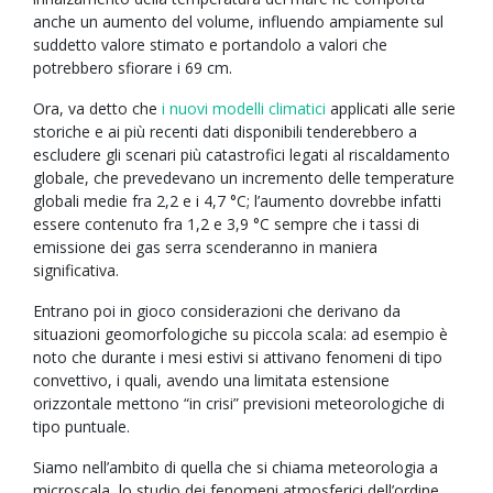
anche un aumento del volume, influendo ampiamente sul
suddetto valore stimato e portandolo a valori che
potrebbero sfiorare i 69 cm.
Ora, va detto che
i nuovi modelli climatici
applicati alle serie
storiche e ai più recenti dati disponibili tenderebbero a
escludere gli scenari più catastrofici legati al riscaldamento
globale, che prevedevano un incremento delle temperature
globali medie fra 2,2 e i 4,7 °C; l’aumento dovrebbe infatti
essere contenuto fra 1,2 e 3,9 °C sempre che i tassi di
emissione dei gas serra scenderanno in maniera
significativa.
Entrano poi in gioco considerazioni che derivano da
situazioni geomorfologiche su piccola scala: ad esempio è
noto che durante i mesi estivi si attivano fenomeni di tipo
convettivo, i quali, avendo una limitata estensione
orizzontale mettono “in crisi” previsioni meteorologiche di
tipo puntuale.
Siamo nell’ambito di quella che si chiama meteorologia a
microscala, lo studio dei fenomeni atmosferici dell’ordine