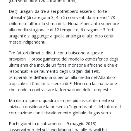
(con venti oltre 120 chilometri orari).
Degli uragani da tre a sei potrebbero essere di forte
intensita’ (di categoria 3, 4 o 5) con venti da almeno 178
chilometri all’ora: la stima della Noaa e’ pertanto superiore
alla media stagionale di 12 tempeste, 6 uragani e 3 forti
uragani e si aggiunge a quella analoga di altri otto centri
meteo indipendenti.
Tre fattori climatici diretti contribuiscono a queste
previsioni: il proseguimento del modello atmosferico degli
ultimi anni che include un forte monsone africano e che e’
responsabile dell’aumento degli uragani dal 1995;
temperature dell’acqua superiori alla media nell’Atlantico
tropicale e i Caraibi; l’assenza di El Nino con la sua azione
che tende a contrastare la formazione delle tempeste.
Ma dietro questo quadro sempre più insistentemente si
inizia a considerare la presenza “ingombrante” del fattore di
correlazione con il riscaldamento globale da gas serra.
Pochi giorni fa (esattamente il 9 maggio 2013)
l’osservatorio del vulcano Mauna Loa alle Hawaii ha