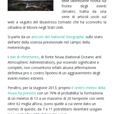
delle ultimissime novità sul
fronte degli eventi
climatici, tratta da una
serie di articoli usciti sul
web a seguito del disastroso tornado che ha sconvolto la
cittadina di Moore negli Stati Uniti.
Si parte da un
articolo del National Geographic
sullo stato
dell’arte della scienza previsionale nel campo della
metereologia.
I
dati di riferimento
, di fonte Noaa (National Oceanic and
Atmospheric Administration), pur essendo significativi e
completi, non consentono infatti alcuna affermazione
definitiva pro o contro l’ipotesi di un aggravemento degli
eventi meteo estremi.
Peraltro, per la stagione 2013, proprio
il centro meteo della
Noaa ha previsto
con un 70% di probabilita’ la formazione
di un minimo di 13 a un massimo di 20 tempeste con venti
oltre 62 miglia all’ora, (sono quelle a cui viene dato un
nome): di queste, da 7 a 11 potrebbero diventare uragani