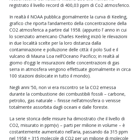
registrato il livello record di 400,03 ppm di Co2 atmosferico.
In realtà il NOAA pubblica giornalmente la curva di Keeling,
grafico che riporta l’andamento della concentrazione della
CO2 atmosferica a partire dal 1958. (appunto l’ anno in cui
lo scienziato americano Charles Keeling iniziò le rilevazioni
in due località scelte per la loro distanza dalla
contaminazione e polluzione delle città: il polo Sud e il
vulcano di Mauna Loa nell’Oceano Pacifico; in realtà al
giorno d’oggi le misurazioni delle concentrazioni di gas
serra in atmosfera vengono effettuate giornalmente in circa
100 stazioni dislocate in tutto il mondo).
Negli anni ’50, non vi era riscontro se la CO2 emessa
durante la combustione dei combustibili fossili – carbone,
petrolio, gas naturale – finisse nell’atmosfera o venisse
totalmente assorbita dagli oceani e dalle foreste.
La serie storica delle misure ha dimostrato che il livello di
CO2, misurato in ppm(v) – parti per milione in volume – è
costantemente aumentato nell’aria, passando da 315 ppm
nel 1958 = 315 molecole di CO2 per un milione di molecole