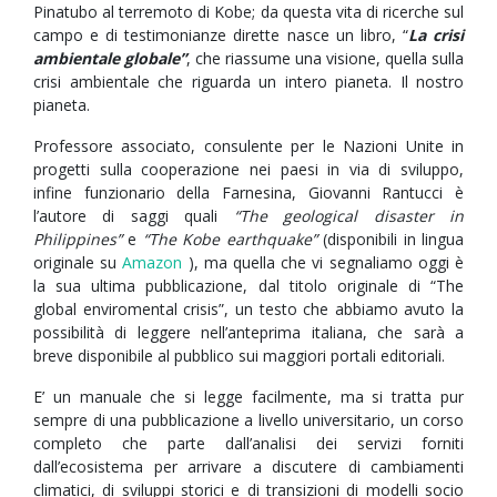
Pinatubo al terremoto di Kobe; da questa vita di ricerche sul
campo e di testimonianze dirette nasce un libro, “
La crisi
ambientale globale”
, che riassume una visione, quella sulla
crisi ambientale che riguarda un intero pianeta. Il nostro
pianeta.
Professore associato, consulente per le Nazioni Unite in
progetti sulla cooperazione nei paesi in via di sviluppo,
infine funzionario della Farnesina, Giovanni Rantucci è
l’autore di saggi quali
“The geological disaster in
Philippines”
e
“The Kobe earthquake”
(disponibili in lingua
originale su
Amazon
), ma quella che vi segnaliamo oggi è
la sua ultima pubblicazione, dal titolo originale di “The
global enviromental crisis”, un testo che abbiamo avuto la
possibilità di leggere nell’anteprima italiana, che sarà a
breve disponibile al pubblico sui maggiori portali editoriali.
E’ un manuale che si legge facilmente, ma si tratta pur
sempre di una pubblicazione a livello universitario, un corso
completo che parte dall’analisi dei servizi forniti
dall’ecosistema per arrivare a discutere di cambiamenti
climatici, di sviluppi storici e di transizioni di modelli socio