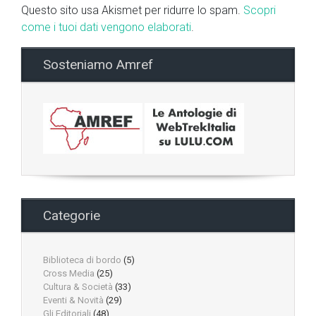
Questo sito usa Akismet per ridurre lo spam.
Scopri
come i tuoi dati vengono elaborati
.
Sosteniamo Amref
Categorie
Biblioteca di bordo
(5)
Cross Media
(25)
Cultura & Società
(33)
Eventi & Novità
(29)
Gli Editoriali
(48)