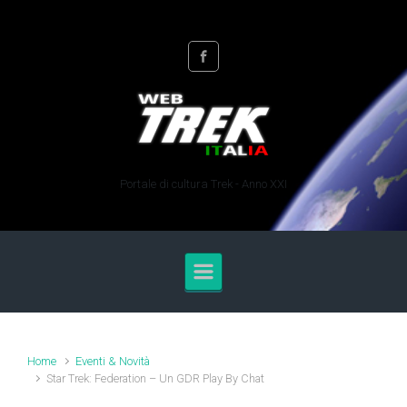
Skip to main content
Portale di cultura Trek - Anno XXI
Home
Eventi & Novità
Star Trek: Federation – Un GDR Play By Chat