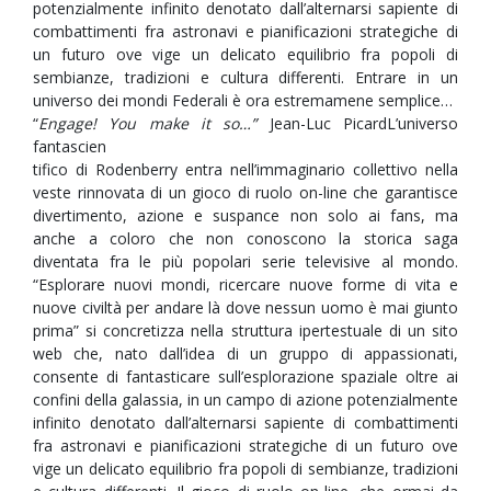
potenzialmente infinito denotato dall’alternarsi sapiente di
combattimenti fra astronavi e pianificazioni strategiche di
un futuro ove vige un delicato equilibrio fra popoli di
sembianze, tradizioni e cultura differenti. Entrare in un
universo dei mondi Federali è ora estremamene semplice…
“
Engage! You make it so…”
Jean-Luc Picard
L’universo
fantascien
tifico di Rodenberry entra nell’immaginario collettivo nella
veste rinnovata di un gioco di ruolo on-line che garantisce
divertimento, azione e suspance non solo ai fans, ma
anche a coloro che non conoscono la storica saga
diventata fra le più popolari serie televisive al mondo.
“Esplorare nuovi mondi, ricercare nuove forme di vita e
nuove civiltà per andare là dove nessun uomo è mai giunto
prima” si concretizza nella struttura ipertestuale di un sito
web che, nato dall’idea di un gruppo di appassionati,
consente di fantasticare sull’esplorazione spaziale oltre ai
confini della galassia, in un campo di azione potenzialmente
infinito denotato dall’alternarsi sapiente di combattimenti
fra astronavi e pianificazioni strategiche di un futuro ove
vige un delicato equilibrio fra popoli di sembianze, tradizioni