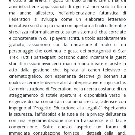
e cultura differenti. Il gioco di ruolo on-line, che ormai da
anni intrattiene appassionati di ogni età non solo in Italia
ma anche all’estero, nell’ambientazione futuristica di
Federation si sviluppa come un elaborato letterario
interattivo scritto a più mani con apertura a finali differenti e
si realizza informaticamente su un sistema di chat correlate
e concatenate in cui i players iscritti, a titolo assolutamente
gratuito, assumono con la narrazione il ruolo di un
personaggio che continua le gesta dei protagonisti di Star
Trek. Tutti i partecipanti possono quindi incarnare la guest
star di missioni avvincenti man a mano ideate e poste in
atto dalla gestione che, ispirata al canon televisvo e
cinematografico, con esperienza descrive gli scenari sui
quali sviscerare le diverse abilità interpretative e linguistiche.
L’amministrazione di Federation, nella ricerca costante di un
atteggiamento di totale apertura e disponibilità verso le
esigenze di una comunità in continua crescita, aderisce con
impegno al “Progetto Educazione alla Legalità” rispettando
la sicurezza, l’affidabilità e la tutela della privacy dell’utenza
con una regolamentazione interna trasparente e di facile
comprensione. Sotto questo aspetto un forum di
immediata consultazione fornisce i dettagli della land,