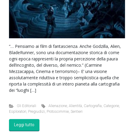
“… Pensiamo ai film di fantascienza. Anche Godzilla, Alien,
BladeRunner, sono una documentazione storica di come
ogni epoca rappresenti la propria percezione della paura
dell’incognito, del diverso, del nemico.” (Carmine
Mezzacappa, Cinema e terrorismo)– E’ una visione
assolutamente riduttiva e troppo semplicistica quella che
riporta la complessità di un intero pianeta alla cartografia
dei “luoghi […]
Gli Editoriali
Alienazione
,
Alientità
,
Cartografia
,
Categorie
,
Esploratori
,
Pregiudizi
,
Protoscimmie
,
Sentieri
Leggi tutto