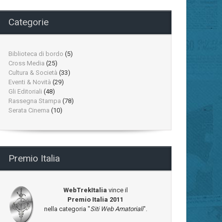
Categorie
Biblioteca di bordo
(5)
Cross Media
(25)
Cultura & Società
(33)
Eventi & Novità
(29)
Gli Editoriali
(48)
Rassegna Stampa
(78)
Serata Cinema
(10)
Premio Italia
WebTrekItalia
vince il
Premio Italia 2011
nella categoria "
Siti Web Amatoriali
".