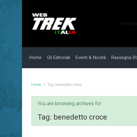
Skip to main content
Portale d
Home
Gli Editoriali
Eventi & Novità
Rassegna S
Home
Tag: benedetto croce
You are browsing archives for
Tag:
benedetto croce