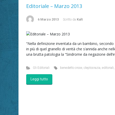
Editoriale – Marzo 2013
6 Marzo 2013
Scritto da
Kalt
“Nella definizione inventata da un bambino, secondo c
in più di quel granello di verità che s’annida anche nel
una brutta patologia la “Sindrome da negazione dell’e
Gli Editoriali
benedetto croce
,
cleptocrazia
,
editoriali
Leggi tutto