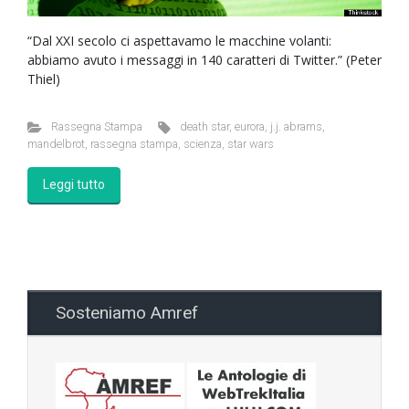
“Dal XXI secolo ci aspettavamo le macchine volanti:
abbiamo avuto i messaggi in 140 caratteri di Twitter.” (Peter
Thiel)
Rassegna Stampa
death star
,
eurora
,
j.j. abrams
,
mandelbrot
,
rassegna stampa
,
scienza
,
star wars
Leggi tutto
Sosteniamo Amref