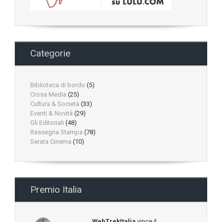
Categorie
Biblioteca di bordo
(5)
Cross Media
(25)
Cultura & Società
(33)
Eventi & Novità
(29)
Gli Editoriali
(48)
Rassegna Stampa
(78)
Serata Cinema
(10)
Premio Italia
WebTrekItalia
vince il