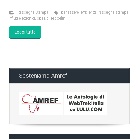
Rassegna Stampa
benessere
,
efficienza
,
rassegna stampa
,
rifiuti elettronici
,
spazio
,
zeppelin
Leggi tutto
Sosteniamo Amref