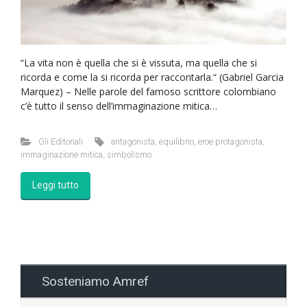
“La vita non è quella che si è vissuta, ma quella che si
ricorda e come la si ricorda per raccontarla.“ (Gabriel Garcia
Marquez) – Nelle parole del famoso scrittore colombiano
c’è tutto il senso dell’immaginazione mitica…
Gli Editoriali
antagonista
,
equilibrio
,
eroe protagonista
,
immaginazione mitica
,
simbolismo
Leggi tutto
Sosteniamo Amref