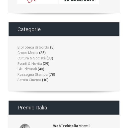
Categorie
Biblioteca di bordo
(5)
Cross Media
(25)
Cultura & Società
(33)
Eventi & Novità
(29)
Gli Editoriali
(48)
Rassegna Stampa
(78)
Serata Cinema
(10)
Premio Italia
WebTrekItalia
vince il