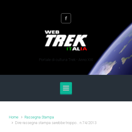
Skip to main content
Portale di cultura Trek - Anno XXI
Home
Rassegna Stampa
Dire rassegna stampa sarebbe troppo… n.74/2013