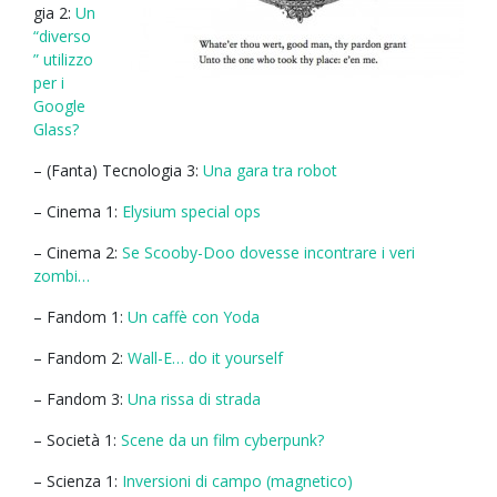
gia 2:
Un
“diverso
” utilizzo
per i
Google
Glass?
– (Fanta) Tecnologia 3:
Una gara tra robot
– Cinema 1:
Elysium special ops
– Cinema 2:
Se Scooby-Doo dovesse incontrare i veri
zombi…
– Fandom 1:
Un caffè con Yoda
– Fandom 2:
Wall-E… do it yourself
– Fandom 3:
Una rissa di strada
– Società 1:
Scene da un film cyberpunk?
– Scienza 1:
Inversioni di campo (magnetico)