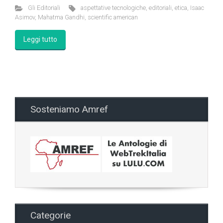
Gli Editoriali
aspettative tecnologiche
,
editoriali
,
etica
,
Isaac
Asimov
,
Mahatma Gandhi
,
scientific american
Leggi tutto
Sosteniamo Amref
Categorie