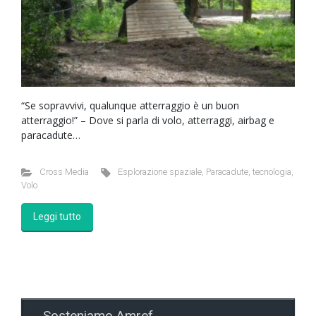
“Se sopravvivi, qualunque atterraggio è un buon
atterraggio!” – Dove si parla di volo, atterraggi, airbag e
paracadute…
Cross Media
Esplorazione spaziale
,
Paracadute
,
tecnologia
,
Volo
Leggi tutto
Sosteniamo Amref