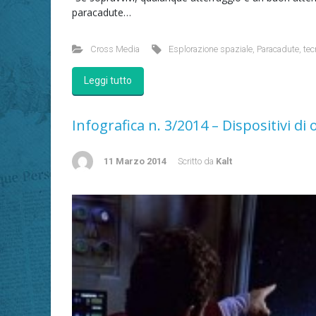
paracadute…
Cross Media
Esplorazione spaziale
,
Paracadute
,
tec
Leggi tutto
Infografica n. 3/2014 – Dispositivi d
11 Marzo 2014
Scritto da
Kalt