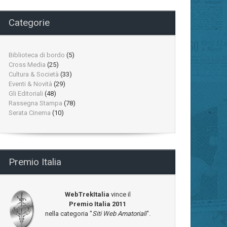
Categorie
Biblioteca di bordo
(5)
Cross Media
(25)
Cultura & Società
(33)
Eventi & Novità
(29)
Gli Editoriali
(48)
Rassegna Stampa
(78)
Serata Cinema
(10)
Premio Italia
WebTrekItalia
vince il
Premio Italia 2011
nella categoria "
Siti Web Amatoriali
".