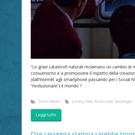
“Le gravi catastrofi naturali reclamano un cambio di 
consumismo e a promuovere il rispetto della creazion
(dall’Internet agli smartphone passando per i Social N
“rivoluzionare”) il mondo ?
Cross Media
privacy
,
Rete
,
Rivoluzione
,
tecnologia
Leggi tutto
Dire rassegna stampa sarebbe trop