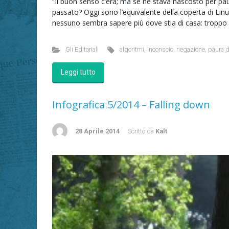
“Il buon senso c’era; ma se ne stava nascosto per p
passato? Oggi sono l’equivalente della coperta di Linus 
nessuno sembra sapere più dove stia di casa: troppo 
Gli Editoriali
algoritmi
,
Inconscio
,
negazione
,
paura d
Leggi tutto
Infografica 5/2014 – Falling down
28 Aprile 2014
Scritto da
Kalt