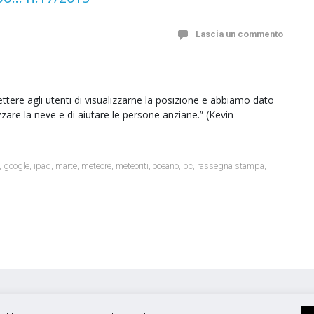
Lascia un commento
ere agli utenti di visualizzarne la posizione e abbiamo dato
azzare la neve e di aiutare le persone anziane.” (Kevin
,
google
,
ipad
,
marte
,
meteore
,
meteoriti
,
oceano
,
pc
,
rassegna stampa
,