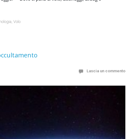
nologia
,
Volo
i occultamento
Lascia un commento