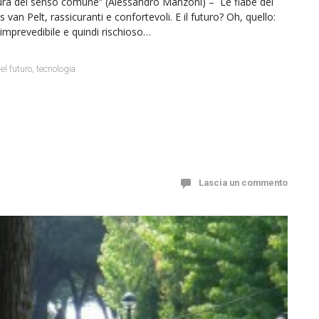
aura del senso comune” (Alessandro Manzoni) – Le fiabe del
van Pelt, rassicuranti e confortevoli. E il futuro? Oh, quello:
imprevedibile e quindi rischioso…
el futuro
,
tecnologia
Lascia un commento