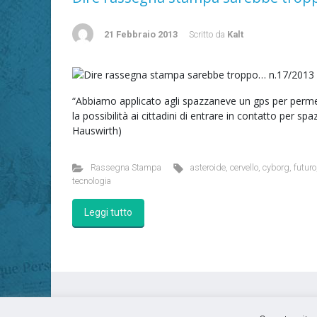
21 Febbraio 2013
Scritto da
Kalt
“Abbiamo applicato agli spazzaneve un gps per permett
la possibilità ai cittadini di entrare in contatto per sp
Hauswirth)
Rassegna Stampa
asteroide
,
cervello
,
cyborg
,
futuro
tecnologia
Leggi tutto