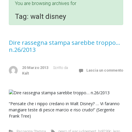
You are browsing archives for
Tag:
walt disney
Dire rassegna stampa sarebbe troppo…
n.26/2013
20 Marzo 2013
Scritto da
Lascia un commento
Kalt
“Pensate che i nippo credano in Walt Disney? … Vi faranno
mangiare teste di pesce marcio e riso crudo!” (Sergente
Frank Tree)
Rassegna Stampa
gears of war judgement
,
hr8799c
,
lego
,