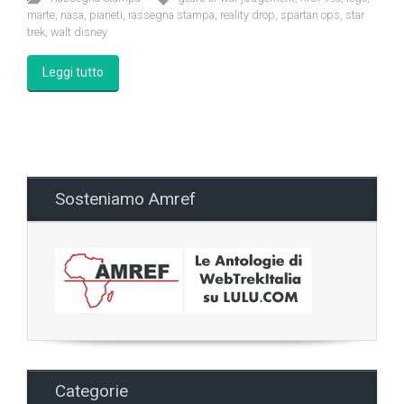
marte
,
nasa
,
pianeti
,
rassegna stampa
,
reality drop
,
spartan ops
,
star
trek
,
walt disney
Leggi tutto
Sosteniamo Amref
Categorie