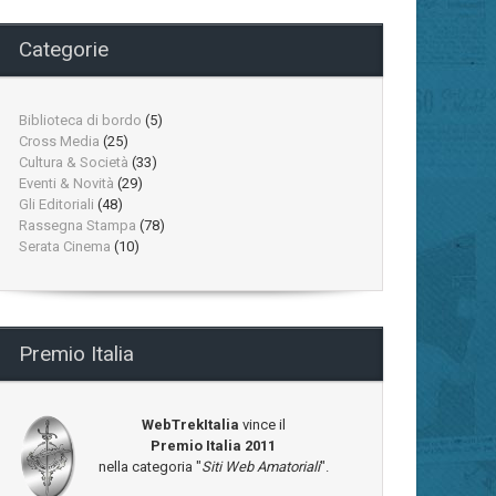
Categorie
Biblioteca di bordo
(5)
Cross Media
(25)
Cultura & Società
(33)
Eventi & Novità
(29)
Gli Editoriali
(48)
Rassegna Stampa
(78)
Serata Cinema
(10)
Premio Italia
WebTrekItalia
vince il
Premio Italia 2011
nella categoria "
Siti Web Amatoriali
".