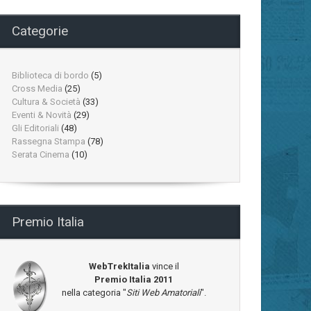
Categorie
Biblioteca di bordo
(5)
Cross Media
(25)
Cultura & Società
(33)
Eventi & Novità
(29)
Gli Editoriali
(48)
Rassegna Stampa
(78)
Serata Cinema
(10)
Premio Italia
WebTrekItalia
vince il
Premio Italia 2011
nella categoria "
Siti Web Amatoriali
".