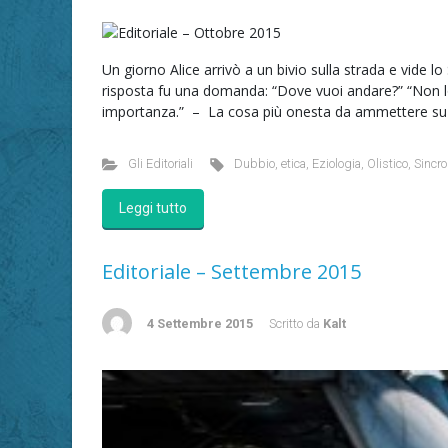
Un giorno Alice arrivò a un bivio sulla strada e vide l
risposta fu una domanda: “Dove vuoi andare?” “Non lo 
importanza.” – La cosa più onesta da ammettere su q
Gli Editoriali
Dubbio
,
etica
,
Eziologia
,
Olistico
,
Sincro
Leggi tutto
Editoriale – Settembre 2015
4 Settembre 2015
Scritto da
Kalt