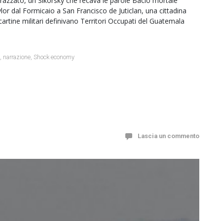
orazzato, un Sikorsky che recava le parole Bacio mortale
ylor dal Formicaio a San Francisco de Juticlan, una cittadina
i cartine militari definivano Territori Occupati del Guatemala
e
,
narrazione
,
Shock economy
Lascia un commento