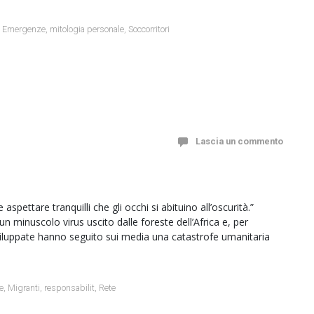
,
Emergenze
,
mitologia personale
,
Soccorritori
Lascia un commento
spettare tranquilli che gli occhi si abituino all’oscurità.”
 minuscolo virus uscito dalle foreste dell’Africa e, per
sviluppate hanno seguito sui media una catastrofe umanitaria
e
,
Migranti
,
responsabilit
,
Rete