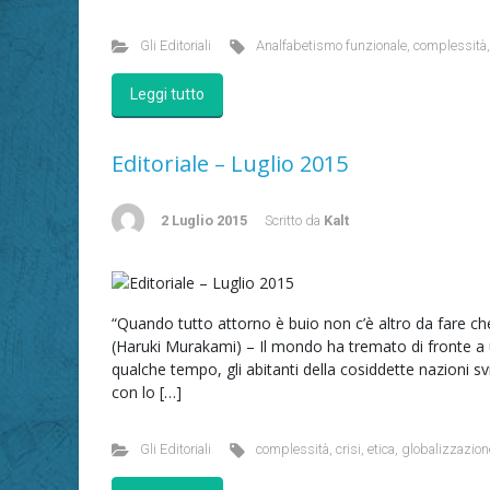
Gli Editoriali
Analfabetismo funzionale
,
complessità
Leggi tutto
Editoriale – Luglio 2015
2 Luglio 2015
Scritto da
Kalt
“Quando tutto attorno è buio non c’è altro da fare che a
(Haruki Murakami) – Il mondo ha tremato di fronte a un
qualche tempo, gli abitanti della cosiddette nazioni 
con lo […]
Gli Editoriali
complessità
,
crisi
,
etica
,
globalizzazion