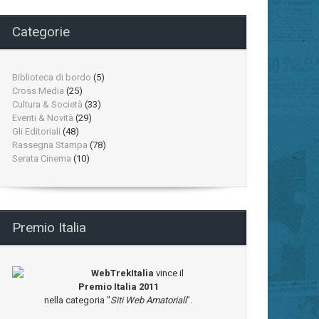
Categorie
Biblioteca di bordo
(5)
Cross Media
(25)
Cultura & Società
(33)
Eventi & Novità
(29)
Gli Editoriali
(48)
Rassegna Stampa
(78)
Serata Cinema
(10)
Premio Italia
WebTrekItalia
vince il
Premio Italia 2011
nella categoria "
Siti Web Amatoriali
".