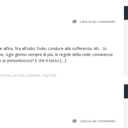
Lascia un commento
ll’ira, l’ira all’odio; l’odio conduce alla sofferenza. Ah… Io
, ogni giorno sempre di più, le regole della civile convivenza
o (e presuntuoso)? E che il tasso […]
,
ombra
,
passato
,
presente
,
stupidità
Lascia un commento