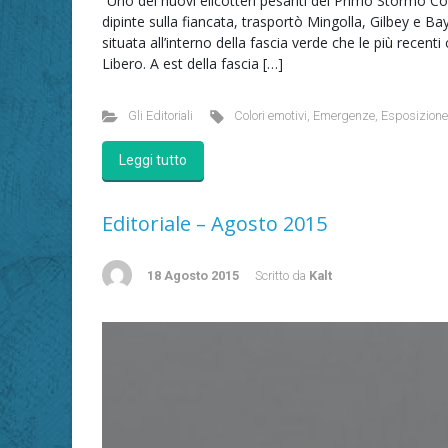
“Uno dei nuovi elicotteri pesanti del Primo Stormo C
dipinte sulla fiancata, trasportò Mingolla, Gilbey e Ba
situata all’interno della fascia verde che le più recent
Libero. A est della fascia […]
Gli Editoriali
Colori emotivi
,
Emergenze
,
Esposizion
Leggi tutto
Editoriale – Agosto 2015
18 Agosto 2015
Scritto da
Kalt