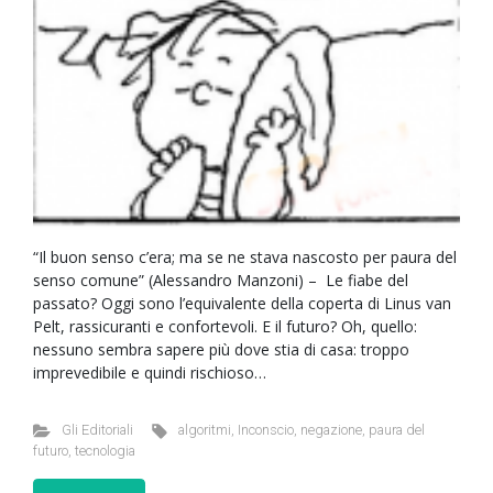
“Il buon senso c’era; ma se ne stava nascosto per paura del
senso comune” (Alessandro Manzoni) – Le fiabe del
passato? Oggi sono l’equivalente della coperta di Linus van
Pelt, rassicuranti e confortevoli. E il futuro? Oh, quello:
nessuno sembra sapere più dove stia di casa: troppo
imprevedibile e quindi rischioso…
Gli Editoriali
algoritmi
,
Inconscio
,
negazione
,
paura del
futuro
,
tecnologia