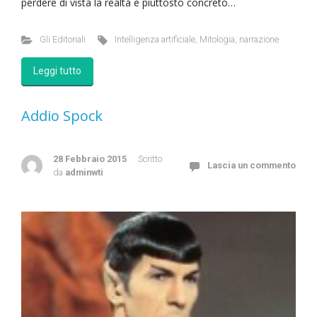
perdere di vista la realtà è piuttosto concreto…
Gli Editoriali
Intelligenza artificiale
,
Mitologia
,
narrazione
Leggi tutto
Addio Spock
28 Febbraio 2015
Scritto
Lascia un commento
da
adminwti