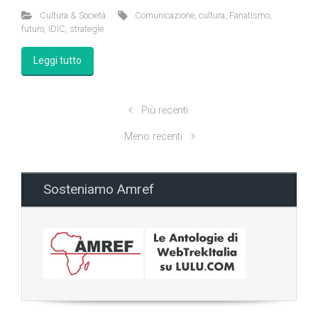
Cultura & Società
Comunicazione
,
cultura
,
Fanatismo
,
futuro
,
IDIC
,
strategie
Leggi tutto
Più recenti
Meno recenti
Sosteniamo Amref