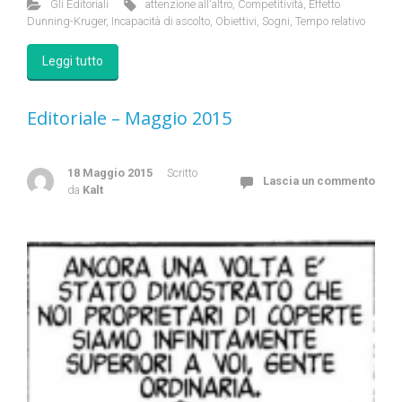
Gli Editoriali
attenzione all'altro
,
Competitività
,
Effetto
Dunning-Kruger
,
Incapacità di ascolto
,
Obiettivi
,
Sogni
,
Tempo relativo
Leggi tutto
Editoriale – Maggio 2015
18 Maggio 2015
Scritto
Lascia un commento
da
Kalt